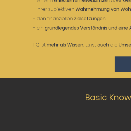
- einem
reflektierten
Bewusstsein
über
Gel
- Ihrer subjektiven
Wahrnehmung von Woh
- den finanziellen
Zielsetzungen
-
ein
grundlegendes Verständnis und ein
FQ ist
mehr als Wissen.
Es ist
auch
die
Umse
Basic Know