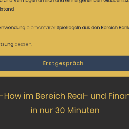
d und Vermögen an sich und einhergehenden Glaubenss
lstand
e Anwendung
elementarer
Spielregeln aus den Bereich Ba
tzung
dessen
.
Erstgespräch
-How im Bereich Real- und Finan
in nur 30 Minuten