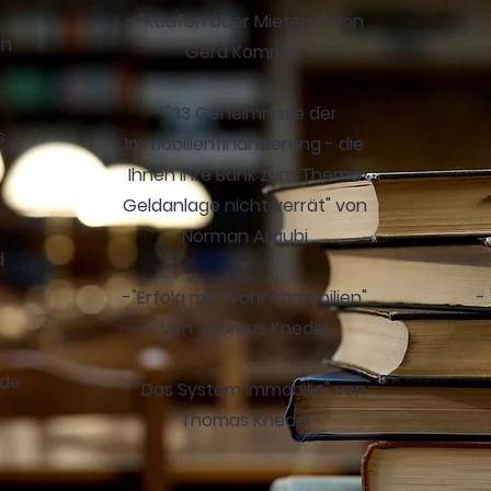
- "Kaufen oder Mieten?" von
-
ch
Gerd Kommer
n
- "33 Geheimnisse der
s
Immobilienfinanzierung - die
Ihnen Ihre Bank zum Thema
Geldanlage nicht verrät" von
Norman Argubi
d
-"Erfolg mit Wohnimmobilien"
-
von Thomas Knedel
nde
- "Das System Immobilie" von
Thomas Knedel