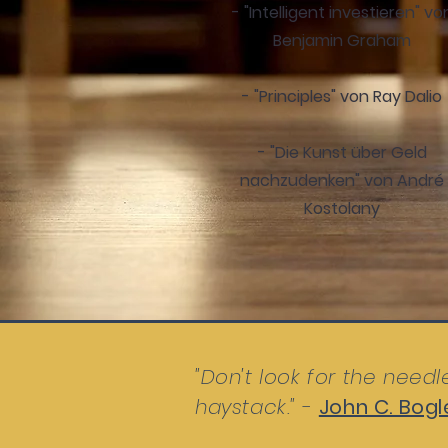
- "Intelligent investieren" vo
Benjamin Graham
- "Principles" von Ray Dalio
- "Die Kunst über Geld
nachzudenken" von André
Kostolany
"Don't look for the needl
haystack."
-
John C. Bogl