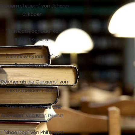
 "Steuern steuern" von Johann
C. Köber
- "Rich Dad Poor Dad" von
Robert Kiyosaki
- "Cashflow Quadrant" von
Robert Kiyosaki
 "Reicher als die Geissens" von
Alex Düsseldorf Fischer
- "Steh auf! Das Ende aller
Ausreden" von Boris Grundl
- "Shoe Dog" von Phil Knight