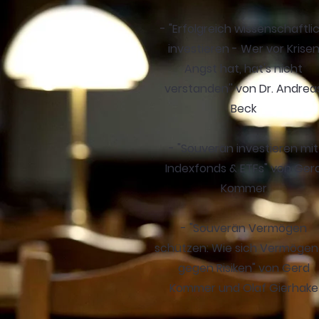
- "Erfolgreich wissenschaftli
investieren - Wer vor Krise
Angst hat, hat's nicht
verstanden'' von Dr. Andrea
Beck
- "Souverän investieren mit
Indexfonds & ETFs" von Ger
Kommer
- "Souverän Vermögen
schützen: Wie sich Vermöge
gegen Risiken" von Gerd
Kommer und Olaf Gierhake