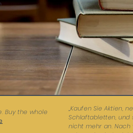
n
„
Kaufen Sie Aktien, 
e. Buy the whole
Schlaftabletten, und
e
nicht mehr an. Nach 